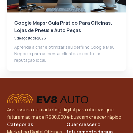
Google Maps: Guia Prático Para Oficinas,
Lojas de Pneus e Auto Peças
5 de agosto de 2026
Aprenda a criar e otimizar seu perfil no Google Meu
Negócio para aumentar clientes e controlar
reputação local.
Assessoria de marketing digital para oficinas que
faturam acima de R$80.000 e buscam crescer rápido.
Categorias
Quer crescer o
Marketing Digital Oficinas
faturamento da sua